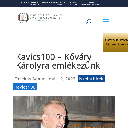
Cím: 1082 Budapest, Horváth
OM azonosító:
Tel.: +36 1
E-mail:
Mihály tér 8.
035277
210-1030
fazekas@fazekas.hu
Kavics100 – Kőváry
Károlyra emlékezünk
Fazekas Admin
máj 12, 2023
Iskolai hírek
Kavics100